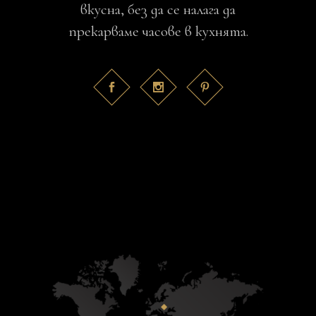
вкусна, без да се налага да
прекарваме часове в кухнята.