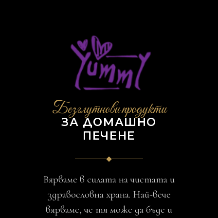
Безглутнови продукти
ЗА ДОМАШНО
ПЕЧЕНЕ
Вярваме в силата на чистата и
здравословна храна. Най-вече
вярваме, че тя може да бъде и