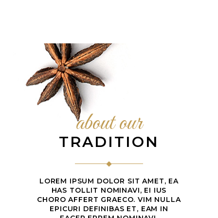
NEAL LOPEZ
Main chef
ANNIE YATES
Pastry chef
ALEX ARNOLD
Restaurant manager
KELLIE BYRD
General manager
about our
TRADITION
LOREM IPSUM DOLOR SIT AMET, EA
HAS TOLLIT NOMINAVI, EI IUS
CHORO AFFERT GRAECO. VIM NULLA
EPICURI DEFINIBAS ET, EAM IN