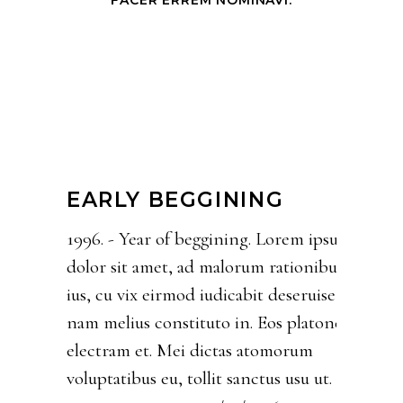
FACER ERREM NOMINAVI.
G
G
G
G
G
EARLY BEGGINING
Lorem ipsum
Lorem ipsum
 Lorem ipsum
Lorem ipsum
Lorem ipsum
1996. - Year of beggining. Lorem ipsum
rationibus
rationibus
rationibus
rationibus
rationibus
dolor sit amet, ad malorum rationibus
 deseruise,
 deseruise,
 deseruise,
 deseruise,
 deseruise,
ius, cu vix eirmod iudicabit deseruise,
Eos platonem
Eos platonem
Eos platonem
Eos platonem
Eos platonem
nam melius constituto in. Eos platonem
omorum
omorum
omorum
omorum
omorum
electram et. Mei dictas atomorum
us usu ut.
us usu ut.
us usu ut.
us usu ut.
us usu ut.
voluptatibus eu, tollit sanctus usu ut.