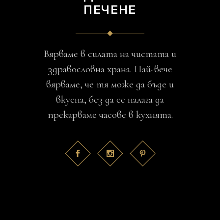
ПЕЧЕНЕ
Вярваме в силата на чистата и
здравословна храна. Най-вече
вярваме, че тя може да бъде и
вкусна, без да се налага да
прекарваме часове в кухнята.