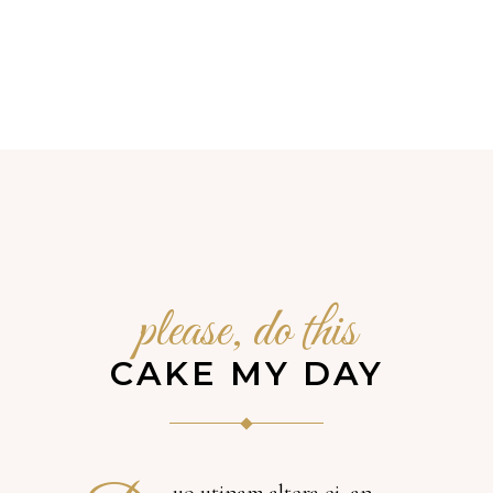
please, do this
CAKE MY DAY
uo utinam altera ei, an