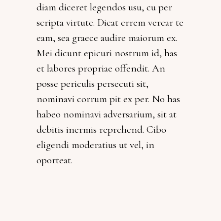
diam diceret legendos usu, cu per
scripta virtute. Dicat errem verear te
eam, sea graece audire maiorum ex.
Mei dicunt epicuri nostrum id, has
et labores propriae offendit. An
posse periculis persecuti sit,
nominavi corrum pit ex per. No has
habeo nominavi adversarium, sit at
debitis inermis reprehend. Cibo
eligendi moderatius ut vel, in
oporteat.