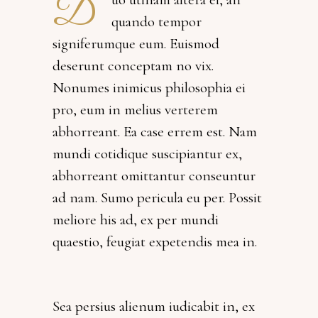
D
quando tempor
signiferumque eum. Euismod
deserunt conceptam no vix.
Nonumes inimicus philosophia ei
pro, eum in melius verterem
abhorreant. Ea case errem est. Nam
mundi cotidique suscipiantur ex,
abhorreant omittantur conseuntur
ad nam. Sumo pericula eu per. Possit
meliore his ad, ex per mundi
quaestio, feugiat expetendis mea in.
Sea persius alienum iudicabit in, ex