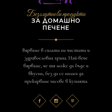
Безглутнови продукти
ЗА ДОМАШНО
ПЕЧЕНЕ
Вярваме в силата на чистата и
здравословна храна. Най-вече
вярваме, че тя може да бъде и
вкусна, без да се налага да
прекарваме часове в кухнята.