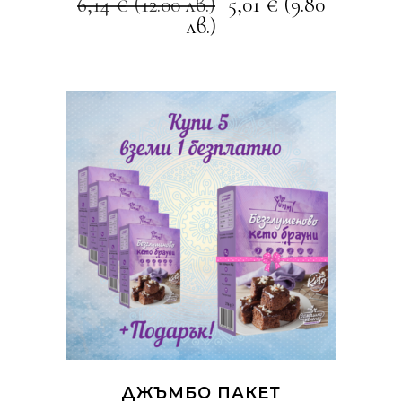
6,14
€
(12.00 лв.)
5,01
€
(9.80
лв.)
КУПИ
ДЖЪМБО ПАКЕТ