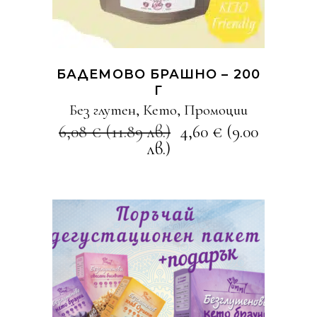
БАДЕМОВО БРАШНО – 200
Г
Без глутен
,
Кето
,
Промоции
6,08
€
(11.89 лв.)
4,60
€
(9.00
лв.)
КУПИ