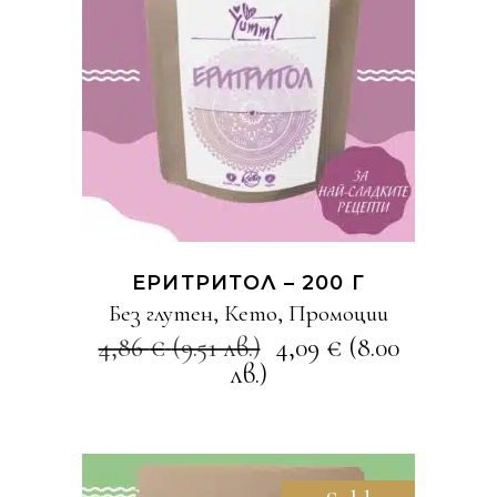
КУПИ
ЕРИТРИТОЛ – 200 Г
Без глутен
,
Кето
,
Промоции
4,86
€
(9.51 лв.)
4,09
€
(8.00
лв.)