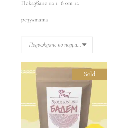
Показване на 1–8 от 12
резултата
Подреждане по подразбиране
Sold
Sale
ОЩЕ