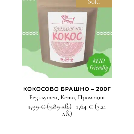
Sold
Sale
ОЩЕ
КОКОСОВО БРАШНО – 200Г
Без глутен
,
Кето
,
Промоции
1,99
€
(3.89 лв.)
1,64
€
(3.21
лв.)