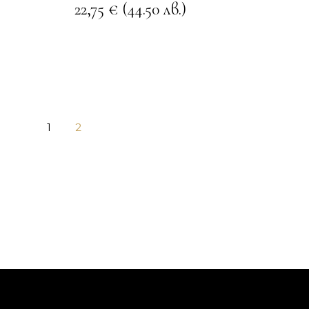
22,75
€
(44.50 лв.)
1
2