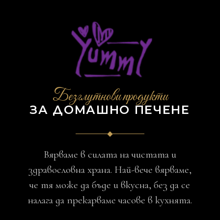
Безглутнови продукти
ЗА ДОМАШНО ПЕЧЕНЕ
Вярваме в силата на чистата и
здравословна храна. Най-вече вярваме,
че тя може да бъде и вкусна, без да се
налага да прекарваме часове в кухнята.