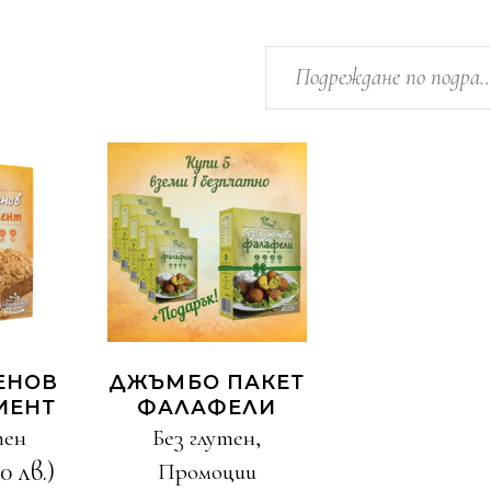
Подреждане по подра
И
КУПИ
ЕНОВ
ДЖЪМБО ПАКЕТ
ИEНТ
ФАЛАФЕЛИ
тен
Без глутен
,
0 лв.)
Промоции