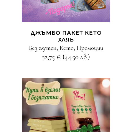
ДЖЪМБО ПАКЕТ КЕТО
ХЛЯБ
Без глутен
,
Кето
,
Промоции
22,75
€
(44.50 лв.)
КУПИ