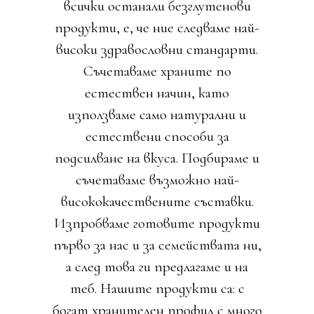
всички останали безглутенови
продукти, е, че ние следваме най-
високи здравословни стандарти.
Съчетаваме храните по
естествен начин, като
използваме само натурални и
естествени способи за
подсилване на вкуса. Подбираме и
съчетаваме възможно най-
висококачествените съставки.
Изпробваме готовите продукти
първо за нас и за семействата ни,
а след това ги предлагаме и на
теб. Нашите продукти са: с
богат хранителен профил с много