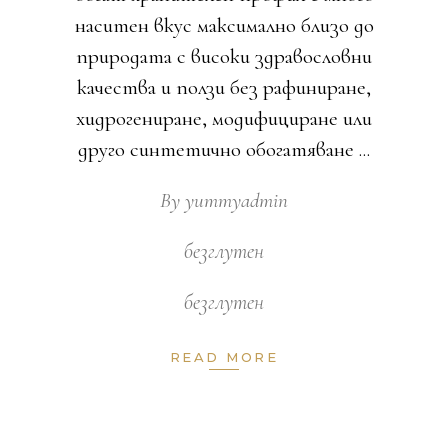
наситен вкус максимално близо до
природата с високи здравословни
качества и ползи без рафиниране,
хидрогениране, модифициране или
друго синтетично обогатяване
By
yummyadmin
безглутен
безглутен
READ MORE