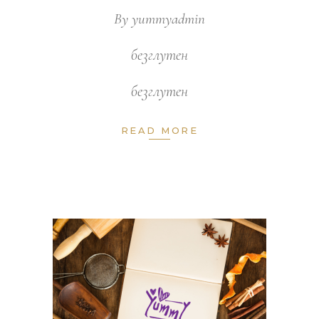
By
yummyadmin
безглутен
безглутен
READ MORE