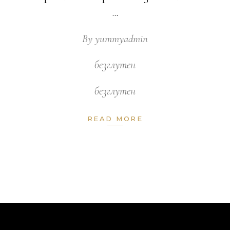
By
yummyadmin
безглутен
безглутен
READ MORE