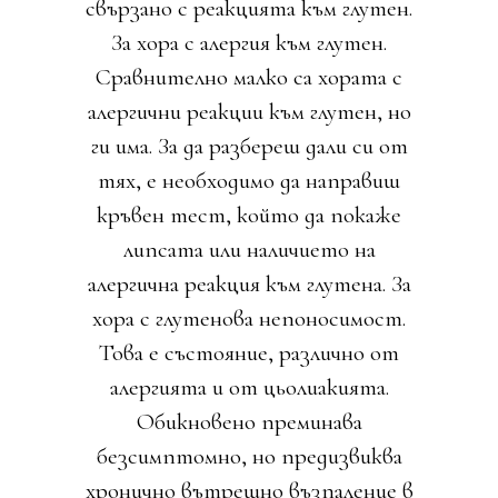
свързано с реакцията към глутен.
За хора с алергия към глутен.
Сравнително малко са хората с
алергични реакции към глутен, но
ги има. За да разбереш дали си от
тях, е необходимо да направиш
кръвен тест, който да покаже
липсата или наличието на
алергична реакция към глутена. За
хора с глутенова непоносимост.
Това е състояние, различно от
алергията и от цьолиакията.
Обикновено преминава
безсимптомно, но предизвиква
хронично вътрешно възпаление в