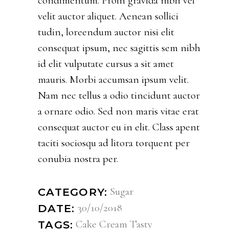
condimentum. Proin gravida nibh vel
velit auctor aliquet. Aenean sollici
tudin, loreendum auctor nisi elit
consequat ipsum, nec sagittis sem nibh
id elit vulputate cursus a sit amet
mauris. Morbi accumsan ipsum velit.
Nam nec tellus a odio tincidunt auctor
a ornare odio. Sed non maris vitae erat
consequat auctor eu in elit. Class apent
taciti sociosqu ad litora torquent per
conubia nostra per.
Sugar
CATEGORY:
30/10/2018
DATE:
Cake
Cream
Tasty
TAGS: