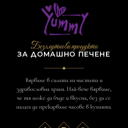
Безглутнови продукти
ЗА ДОМАШНО ПЕЧЕНЕ
Вярваме в силата на чистата и
здравословна храна. Най-вече вярваме,
че тя може да бъде и вкусна, без да се
налага да прекарваме часове в кухнята.