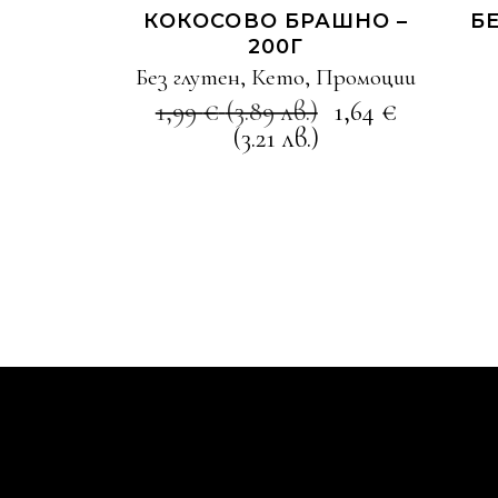
КОКОСОВО БРАШНО –
Б
200Г
Без глутен
,
Кето
,
Промоции
1,99
€
(3.89 лв.)
1,64
€
(3.21 лв.)