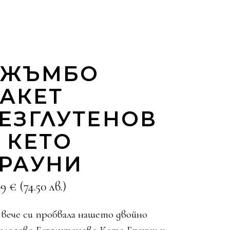
ДЖЪМБО
АКЕТ
ЕЗГЛУТЕНОВ
 КЕТО
РАУНИ
09
€
(74.50 лв.)
 вече си пробвала нашето двойно