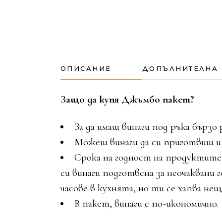
ОПИСАНИЕ
ДОПЪЛНИТЕЛНА
Защо да купя Джъмбо пакет?
За да имаш винаги под ръка бързо
Можеш винаги да си приготвиш и 
Срока на годност на продуктите 
си винаги подготвена за неочаквани 
часове в кухнята, но ти се хапва нещ
В пакет, винаги е по-икономично.