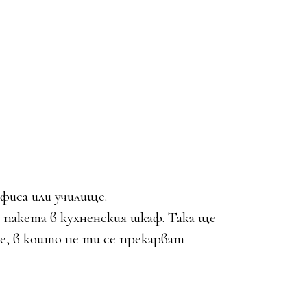
фиса или училище.
 пакета в кухненския шкаф. Така ще
е, в които не ти се прекарват