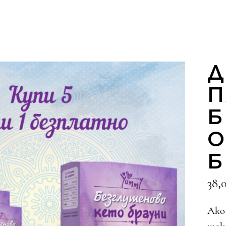
П
Б
О
Б
38,
Ако