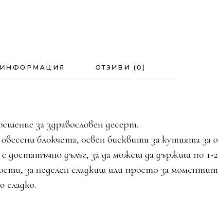
 ИНФОРМАЦИЯ
ОТЗИВИ (0)
 решение за здравословен десерт.
овесени блокчета, освен бисквити за кутията за о
е достатъчно дълъг, за да можеш да държиш по 1-2
гости, за неделен сладкиш или просто за моментит
о сладко.