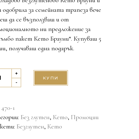
оладово
Безглутеново Кето Брауни
и
и одобрила за семейната трапеза вече
еш да се възползваш и от
моционалното ни предложение за
ъмбо пакет Кето Брауни“. Купуваш 5
и, получаваш една подарък.
мбо
+
КУПИ
ет
-
глутеново
о
:
470-1
уни
егории:
Без глутен
,
Кето
,
Промоции
tity
кети:
Безглутен
,
Кето