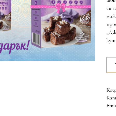
шок
си г
мож
про
„Дж
кути
Джъ
пак
Без
Кет
Код
Бра
Кат
quan
Ети