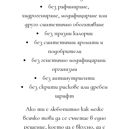
без рафиниране,
хидрогениране, модифициране или
друго синтетично обогатяване
без празни калории
без синтетични аромати и
подобрители
без генетично модифицирани
организми
без антинутриенти
без скрити рискове или дребен
шрифт
Ако ти е любопитно как може
всичко това да се съчетае в едно
решение, което да е вкусно, да е