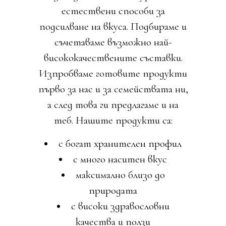
естествени способи за
подсилване на вкуса. Подбираме и
съчетаваме възможно най-
висококачествените съставки.
Изпробваме готовите продукти
първо за нас и за семействата ни,
а след това ги предлагаме и на
теб. Нашите продукти са:
с богат хранителен профил
с много наситен вкус
максимално близо до
природата
с високи здравословни
качества и ползи