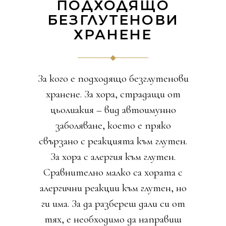
ПОДХОДЯЩО
БЕЗГЛУТЕНОВИ
ХРАНЕНЕ
За кого е подходящо безглутенови
хранене. За хора, страдащи от
цьолиакия – вид автоимунно
заболяване, което е пряко
свързано с реакцията към глутен.
За хора с алергия към глутен.
Сравнително малко са хората с
алергични реакции към глутен, но
ги има. За да разбереш дали си от
тях, е необходимо да направиш