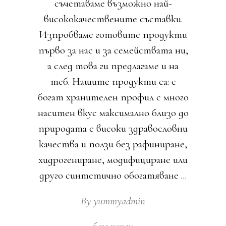
съчетаваме възможно най-
висококачествените съставки.
Изпробваме готовите продукти
първо за нас и за семействата ни,
а след това ги предлагаме и на
теб. Нашите продукти са: с
богат хранителен профил с много
наситен вкус максимално близо до
природата с високи здравословни
качества и ползи без рафиниране,
хидрогениране, модифициране или
друго синтетично обогатяване
By
yummyadmin