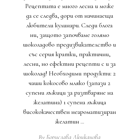
Рецептата е много лесна и може
да се следва, дори от начинаещи
любители кулинари. Следи блога
ни, защото започваме голямо
шоколадово предизвикателство и
със серия кратки, практични,
лесни, но ефектни рецепти с и за
шоколад! Необходими продукти: 2
чаши кокосово мляко (запази 2
супени лъжици за разтваряне на
желатина) 1 супена лъжица
висококачествен неароматизиран
желатин
By
Борислава Люцканова