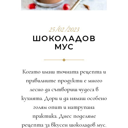
25/02/2023
ШОКОЛАДОВ
МУС
Когато имаш точната рецепта и
правилните продукти е много
лесно да сътвориш чудеса в
кухнята. Дори и да нямаш особено
голям опит и натрупана
практика. Днес поделяме
рецепта за вкусен шоколадов мус.