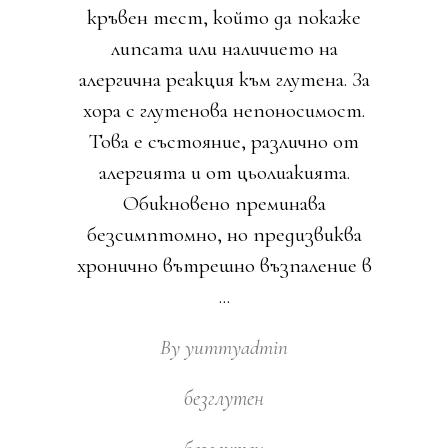
кръвен тест, който да покаже
липсата или наличието на
алергична реакция към глутена. За
хора с глутенова непоносимост.
Това е състояние, различно от
алергията и от цьолиакията.
Обикновено преминава
безсимптомно, но предизвиква
хронично вътрешно възпаление в
By
yummyadmin
безглутен