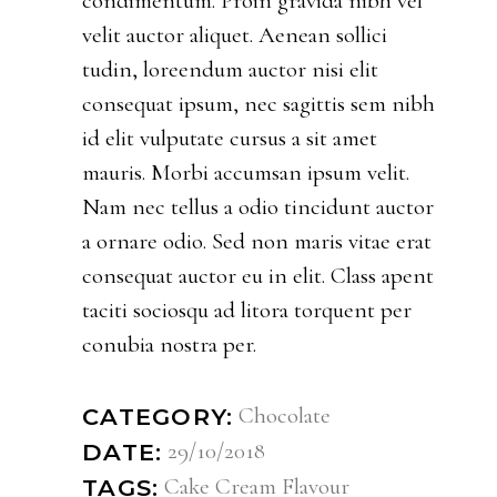
condimentum. Proin gravida nibh vel
velit auctor aliquet. Aenean sollici
tudin, loreendum auctor nisi elit
consequat ipsum, nec sagittis sem nibh
id elit vulputate cursus a sit amet
mauris. Morbi accumsan ipsum velit.
Nam nec tellus a odio tincidunt auctor
a ornare odio. Sed non maris vitae erat
consequat auctor eu in elit. Class apent
taciti sociosqu ad litora torquent per
conubia nostra per.
Chocolate
CATEGORY:
29/10/2018
DATE:
Cake
Cream
Flavour
TAGS: