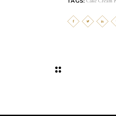
Cake
Cream
TAGS: