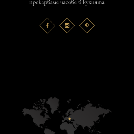
прекарваме часове в кухнята.