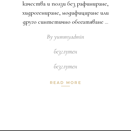
качества и ползи без рафиниране,
хидрогениране, модифициране или
друго синтетично обогатяване
By
yummyadmin
безглутен
безглутен
READ MORE