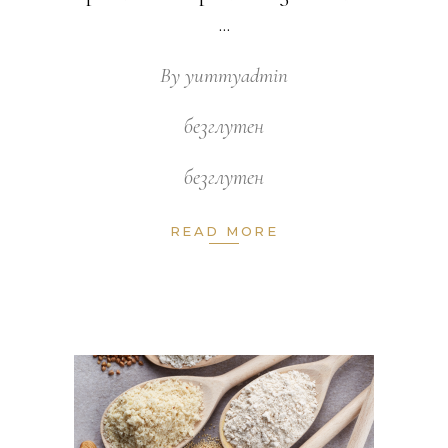
By
yummyadmin
безглутен
безглутен
READ MORE