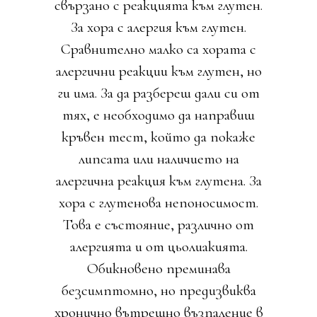
свързано с реакцията към глутен.
За хора с алергия към глутен.
Сравнително малко са хората с
алергични реакции към глутен, но
ги има. За да разбереш дали си от
тях, е необходимо да направиш
кръвен тест, който да покаже
липсата или наличието на
алергична реакция към глутена. За
хора с глутенова непоносимост.
Това е състояние, различно от
алергията и от цьолиакията.
Обикновено преминава
безсимптомно, но предизвиква
хронично вътрешно възпаление в