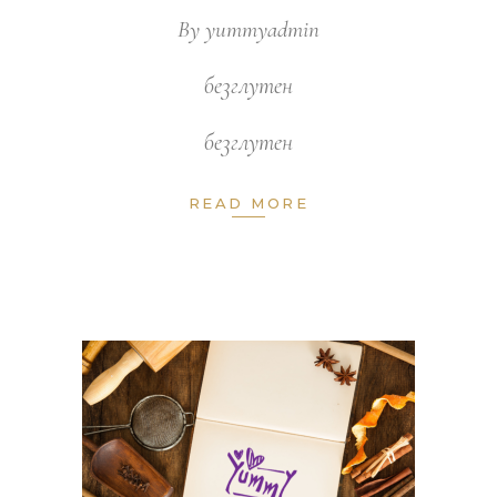
By
yummyadmin
безглутен
безглутен
READ MORE