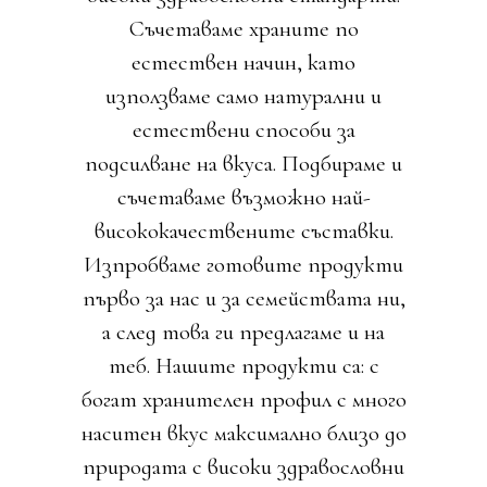
Съчетаваме храните по
естествен начин, като
използваме само натурални и
естествени способи за
подсилване на вкуса. Подбираме и
съчетаваме възможно най-
висококачествените съставки.
Изпробваме готовите продукти
първо за нас и за семействата ни,
а след това ги предлагаме и на
теб. Нашите продукти са: с
богат хранителен профил с много
наситен вкус максимално близо до
природата с високи здравословни