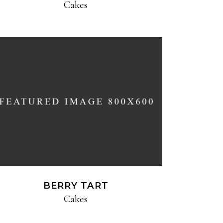
Cakes
BERRY TART
Cakes